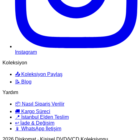
Instagram
Koleksiyon
📤 Koleksiyon Paylaş
📝 Blog
Yardım
📦 Nasıl Sipariş Verilir
🚚 Kargo Süreci
📍 İstanbul Elden Teslim
↩️ İade & Değişim
📱 WhatsApp İletişim
2026
Diskomat · Kişisel DVD/VCD Koleksiyonu