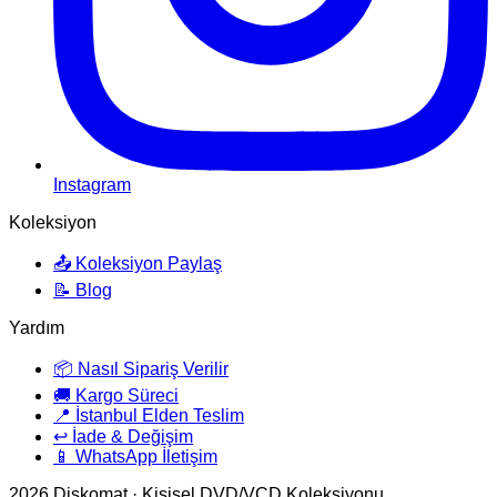
Instagram
Koleksiyon
📤 Koleksiyon Paylaş
📝 Blog
Yardım
📦 Nasıl Sipariş Verilir
🚚 Kargo Süreci
📍 İstanbul Elden Teslim
↩️ İade & Değişim
📱 WhatsApp İletişim
2026
Diskomat · Kişisel DVD/VCD Koleksiyonu