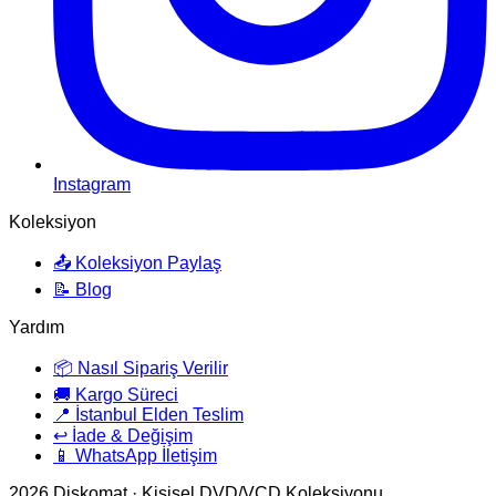
Instagram
Koleksiyon
📤 Koleksiyon Paylaş
📝 Blog
Yardım
📦 Nasıl Sipariş Verilir
🚚 Kargo Süreci
📍 İstanbul Elden Teslim
↩️ İade & Değişim
📱 WhatsApp İletişim
2026
Diskomat · Kişisel DVD/VCD Koleksiyonu