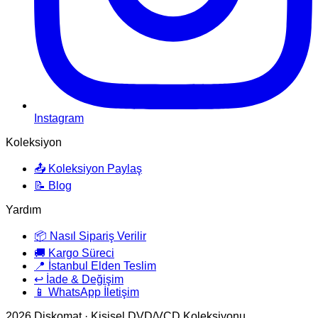
Instagram
Koleksiyon
📤 Koleksiyon Paylaş
📝 Blog
Yardım
📦 Nasıl Sipariş Verilir
🚚 Kargo Süreci
📍 İstanbul Elden Teslim
↩️ İade & Değişim
📱 WhatsApp İletişim
2026
Diskomat · Kişisel DVD/VCD Koleksiyonu