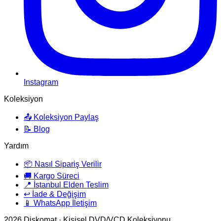
Instagram
Koleksiyon
📤 Koleksiyon Paylaş
📝 Blog
Yardım
📦 Nasıl Sipariş Verilir
🚚 Kargo Süreci
📍 İstanbul Elden Teslim
↩️ İade & Değişim
📱 WhatsApp İletişim
2026
Diskomat · Kişisel DVD/VCD Koleksiyonu