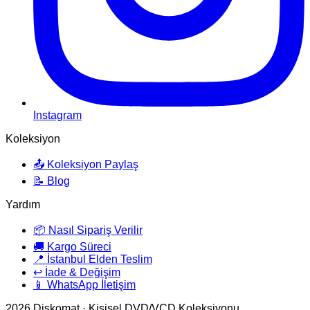
Instagram
Koleksiyon
📤 Koleksiyon Paylaş
📝 Blog
Yardım
📦 Nasıl Sipariş Verilir
🚚 Kargo Süreci
📍 İstanbul Elden Teslim
↩️ İade & Değişim
📱 WhatsApp İletişim
2026
Diskomat · Kişisel DVD/VCD Koleksiyonu