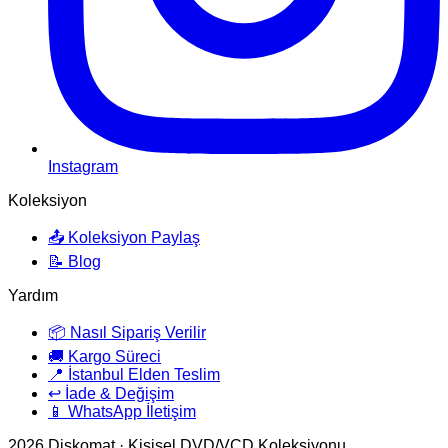
Instagram
Koleksiyon
📤 Koleksiyon Paylaş
📝 Blog
Yardım
📦 Nasıl Sipariş Verilir
🚚 Kargo Süreci
📍 İstanbul Elden Teslim
↩️ İade & Değişim
📱 WhatsApp İletişim
2026
Diskomat · Kişisel DVD/VCD Koleksiyonu