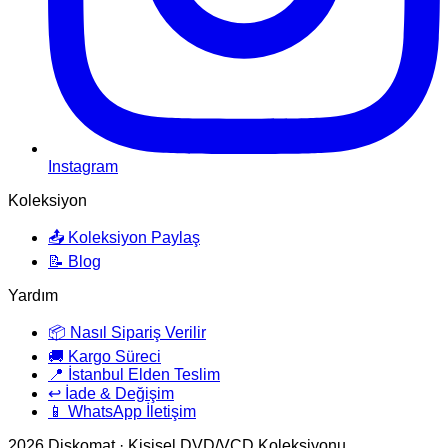
Instagram
Koleksiyon
📤 Koleksiyon Paylaş
📝 Blog
Yardım
📦 Nasıl Sipariş Verilir
🚚 Kargo Süreci
📍 İstanbul Elden Teslim
↩️ İade & Değişim
📱 WhatsApp İletişim
2026
Diskomat · Kişisel DVD/VCD Koleksiyonu