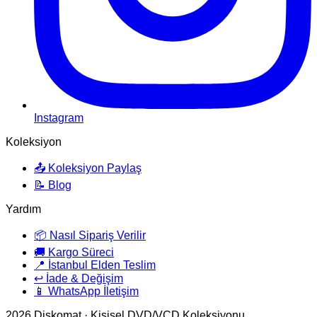
Instagram
Koleksiyon
📤 Koleksiyon Paylaş
📝 Blog
Yardım
📦 Nasıl Sipariş Verilir
🚚 Kargo Süreci
📍 İstanbul Elden Teslim
↩️ İade & Değişim
📱 WhatsApp İletişim
2026
Diskomat · Kişisel DVD/VCD Koleksiyonu