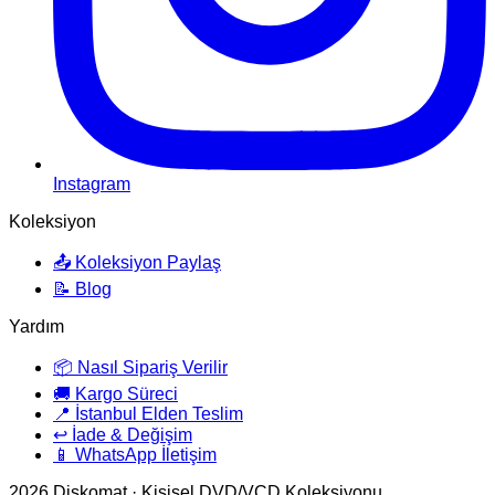
Instagram
Koleksiyon
📤 Koleksiyon Paylaş
📝 Blog
Yardım
📦 Nasıl Sipariş Verilir
🚚 Kargo Süreci
📍 İstanbul Elden Teslim
↩️ İade & Değişim
📱 WhatsApp İletişim
2026
Diskomat · Kişisel DVD/VCD Koleksiyonu