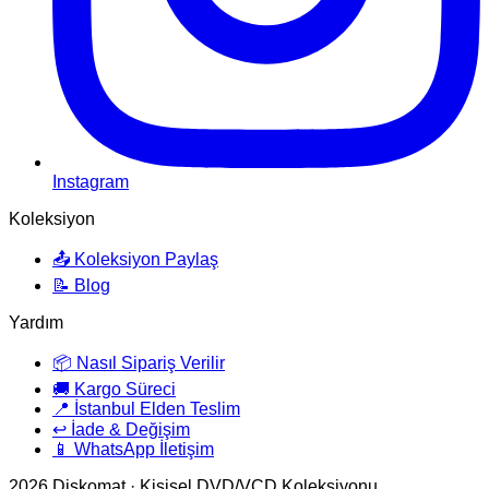
Instagram
Koleksiyon
📤 Koleksiyon Paylaş
📝 Blog
Yardım
📦 Nasıl Sipariş Verilir
🚚 Kargo Süreci
📍 İstanbul Elden Teslim
↩️ İade & Değişim
📱 WhatsApp İletişim
2026
Diskomat · Kişisel DVD/VCD Koleksiyonu