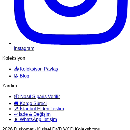
Instagram
Koleksiyon
📤 Koleksiyon Paylaş
📝 Blog
Yardım
📦 Nasıl Sipariş Verilir
🚚 Kargo Süreci
📍 İstanbul Elden Teslim
↩️ İade & Değişim
📱 WhatsApp İletişim
2026
Diskomat · Kişisel DVD/VCD Koleksiyonu