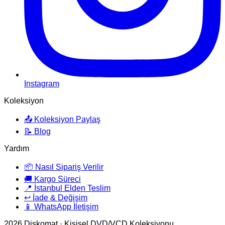
Instagram
Koleksiyon
📤 Koleksiyon Paylaş
📝 Blog
Yardım
📦 Nasıl Sipariş Verilir
🚚 Kargo Süreci
📍 İstanbul Elden Teslim
↩️ İade & Değişim
📱 WhatsApp İletişim
2026
Diskomat · Kişisel DVD/VCD Koleksiyonu