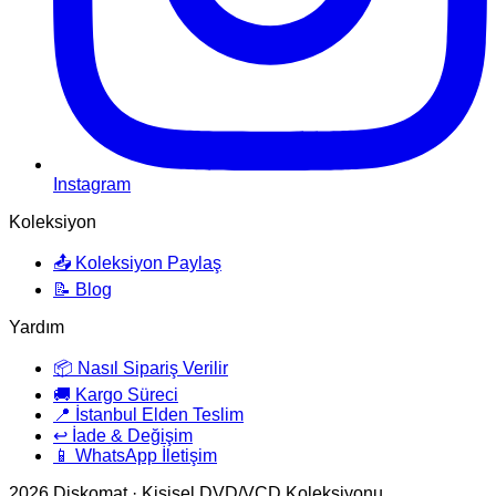
Instagram
Koleksiyon
📤 Koleksiyon Paylaş
📝 Blog
Yardım
📦 Nasıl Sipariş Verilir
🚚 Kargo Süreci
📍 İstanbul Elden Teslim
↩️ İade & Değişim
📱 WhatsApp İletişim
2026
Diskomat · Kişisel DVD/VCD Koleksiyonu