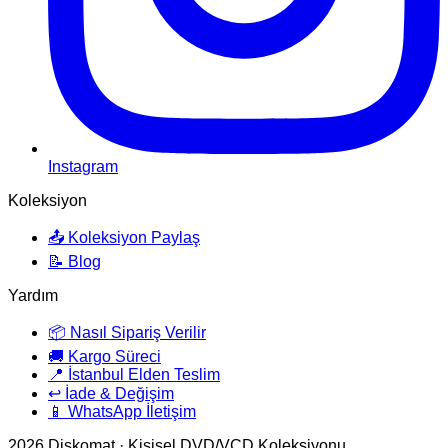
Instagram
Koleksiyon
📤 Koleksiyon Paylaş
📝 Blog
Yardım
📦 Nasıl Sipariş Verilir
🚚 Kargo Süreci
📍 İstanbul Elden Teslim
↩️ İade & Değişim
📱 WhatsApp İletişim
2026
Diskomat · Kişisel DVD/VCD Koleksiyonu