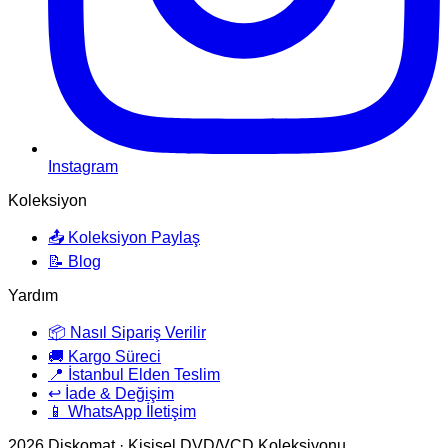
Instagram
Koleksiyon
📤 Koleksiyon Paylaş
📝 Blog
Yardım
📦 Nasıl Sipariş Verilir
🚚 Kargo Süreci
📍 İstanbul Elden Teslim
↩️ İade & Değişim
📱 WhatsApp İletişim
2026
Diskomat · Kişisel DVD/VCD Koleksiyonu