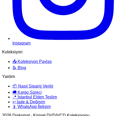
Instagram
Koleksiyon
📤 Koleksiyon Paylaş
📝 Blog
Yardım
📦 Nasıl Sipariş Verilir
🚚 Kargo Süreci
📍 İstanbul Elden Teslim
↩️ İade & Değişim
📱 WhatsApp İletişim
2026
Diskomat · Kişisel DVD/VCD Koleksiyonu