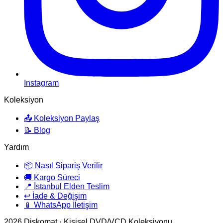
Instagram
Koleksiyon
📤 Koleksiyon Paylaş
📝 Blog
Yardım
📦 Nasıl Sipariş Verilir
🚚 Kargo Süreci
📍 İstanbul Elden Teslim
↩️ İade & Değişim
📱 WhatsApp İletişim
2026
Diskomat · Kişisel DVD/VCD Koleksiyonu