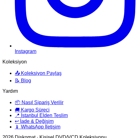
Instagram
Koleksiyon
📤 Koleksiyon Paylaş
📝 Blog
Yardım
📦 Nasıl Sipariş Verilir
🚚 Kargo Süreci
📍 İstanbul Elden Teslim
↩️ İade & Değişim
📱 WhatsApp İletişim
2026
Diskomat · Kişisel DVD/VCD Koleksiyonu