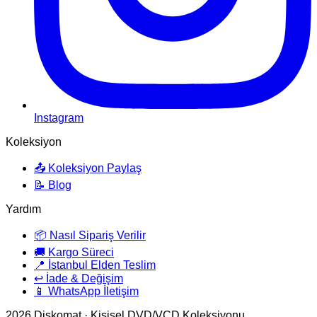
Instagram
Koleksiyon
📤 Koleksiyon Paylaş
📝 Blog
Yardım
📦 Nasıl Sipariş Verilir
🚚 Kargo Süreci
📍 İstanbul Elden Teslim
↩️ İade & Değişim
📱 WhatsApp İletişim
2026
Diskomat · Kişisel DVD/VCD Koleksiyonu