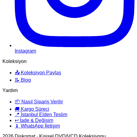
Instagram
Koleksiyon
📤 Koleksiyon Paylaş
📝 Blog
Yardım
📦 Nasıl Sipariş Verilir
🚚 Kargo Süreci
📍 İstanbul Elden Teslim
↩️ İade & Değişim
📱 WhatsApp İletişim
2026
Diskomat · Kişisel DVD/VCD Koleksiyonu