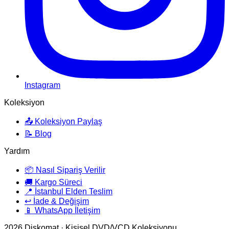
Instagram
Koleksiyon
📤 Koleksiyon Paylaş
📝 Blog
Yardım
📦 Nasıl Sipariş Verilir
🚚 Kargo Süreci
📍 İstanbul Elden Teslim
↩️ İade & Değişim
📱 WhatsApp İletişim
2026
Diskomat · Kişisel DVD/VCD Koleksiyonu