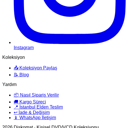
Instagram
Koleksiyon
📤 Koleksiyon Paylaş
📝 Blog
Yardım
📦 Nasıl Sipariş Verilir
🚚 Kargo Süreci
📍 İstanbul Elden Teslim
↩️ İade & Değişim
📱 WhatsApp İletişim
2026
Diskomat · Kişisel DVD/VCD Koleksiyonu