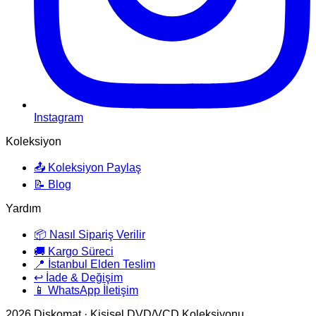
Instagram
Koleksiyon
📤 Koleksiyon Paylaş
📝 Blog
Yardım
📦 Nasıl Sipariş Verilir
🚚 Kargo Süreci
📍 İstanbul Elden Teslim
↩️ İade & Değişim
📱 WhatsApp İletişim
2026
Diskomat · Kişisel DVD/VCD Koleksiyonu