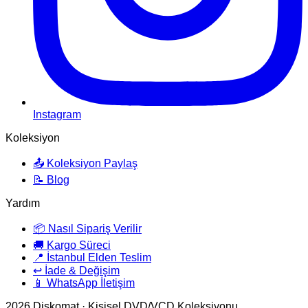
Instagram
Koleksiyon
📤 Koleksiyon Paylaş
📝 Blog
Yardım
📦 Nasıl Sipariş Verilir
🚚 Kargo Süreci
📍 İstanbul Elden Teslim
↩️ İade & Değişim
📱 WhatsApp İletişim
2026
Diskomat · Kişisel DVD/VCD Koleksiyonu