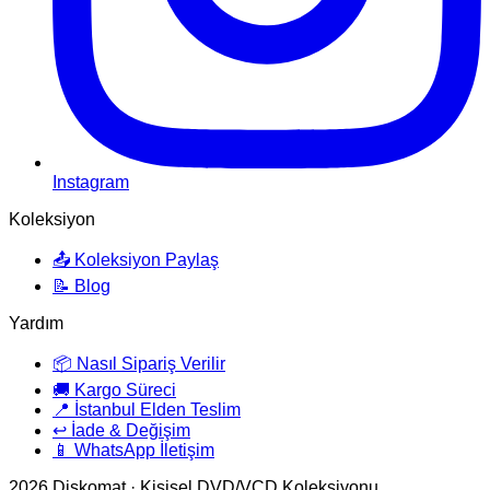
Instagram
Koleksiyon
📤 Koleksiyon Paylaş
📝 Blog
Yardım
📦 Nasıl Sipariş Verilir
🚚 Kargo Süreci
📍 İstanbul Elden Teslim
↩️ İade & Değişim
📱 WhatsApp İletişim
2026
Diskomat · Kişisel DVD/VCD Koleksiyonu