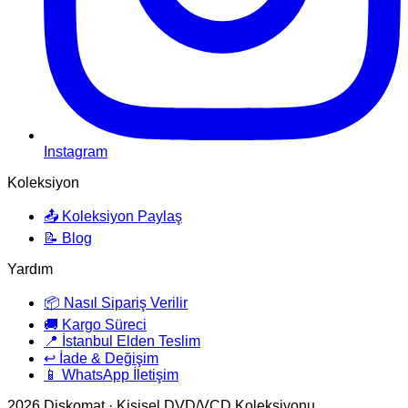
Instagram
Koleksiyon
📤 Koleksiyon Paylaş
📝 Blog
Yardım
📦 Nasıl Sipariş Verilir
🚚 Kargo Süreci
📍 İstanbul Elden Teslim
↩️ İade & Değişim
📱 WhatsApp İletişim
2026
Diskomat · Kişisel DVD/VCD Koleksiyonu