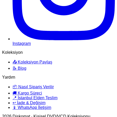
Instagram
Koleksiyon
📤 Koleksiyon Paylaş
📝 Blog
Yardım
📦 Nasıl Sipariş Verilir
🚚 Kargo Süreci
📍 İstanbul Elden Teslim
↩️ İade & Değişim
📱 WhatsApp İletişim
2026
Diskomat · Kişisel DVD/VCD Koleksiyonu