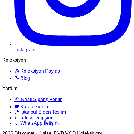
Instagram
Koleksiyon
📤 Koleksiyon Paylaş
📝 Blog
Yardım
📦 Nasıl Sipariş Verilir
🚚 Kargo Süreci
📍 İstanbul Elden Teslim
↩️ İade & Değişim
📱 WhatsApp İletişim
2026
Diskomat · Kişisel DVD/VCD Koleksiyonu