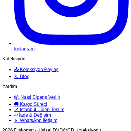
Instagram
Koleksiyon
📤 Koleksiyon Paylaş
📝 Blog
Yardım
📦 Nasıl Sipariş Verilir
🚚 Kargo Süreci
📍 İstanbul Elden Teslim
↩️ İade & Değişim
📱 WhatsApp İletişim
2026
Diskomat · Kişisel DVD/VCD Koleksiyonu