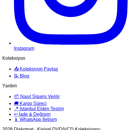
Instagram
Koleksiyon
📤 Koleksiyon Paylaş
📝 Blog
Yardım
📦 Nasıl Sipariş Verilir
🚚 Kargo Süreci
📍 İstanbul Elden Teslim
↩️ İade & Değişim
📱 WhatsApp İletişim
2026
Diskomat · Kişisel DVD/VCD Koleksiyonu