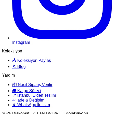
Instagram
Koleksiyon
📤 Koleksiyon Paylaş
📝 Blog
Yardım
📦 Nasıl Sipariş Verilir
🚚 Kargo Süreci
📍 İstanbul Elden Teslim
↩️ İade & Değişim
📱 WhatsApp İletişim
2026
Diskomat · Kişisel DVD/VCD Koleksiyonu