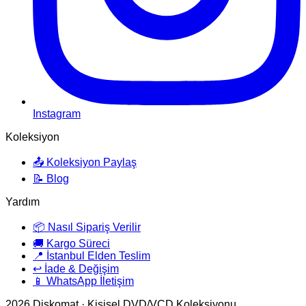
Instagram
Koleksiyon
📤 Koleksiyon Paylaş
📝 Blog
Yardım
📦 Nasıl Sipariş Verilir
🚚 Kargo Süreci
📍 İstanbul Elden Teslim
↩️ İade & Değişim
📱 WhatsApp İletişim
2026
Diskomat · Kişisel DVD/VCD Koleksiyonu