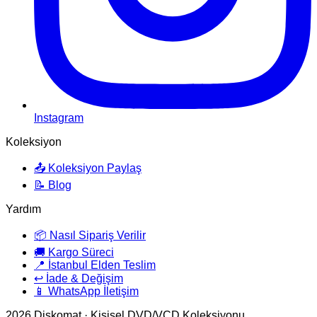
Instagram
Koleksiyon
📤 Koleksiyon Paylaş
📝 Blog
Yardım
📦 Nasıl Sipariş Verilir
🚚 Kargo Süreci
📍 İstanbul Elden Teslim
↩️ İade & Değişim
📱 WhatsApp İletişim
2026
Diskomat · Kişisel DVD/VCD Koleksiyonu