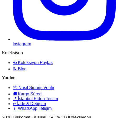
Instagram
Koleksiyon
📤 Koleksiyon Paylaş
📝 Blog
Yardım
📦 Nasıl Sipariş Verilir
🚚 Kargo Süreci
📍 İstanbul Elden Teslim
↩️ İade & Değişim
📱 WhatsApp İletişim
2026
Diskomat · Kişisel DVD/VCD Koleksiyonu