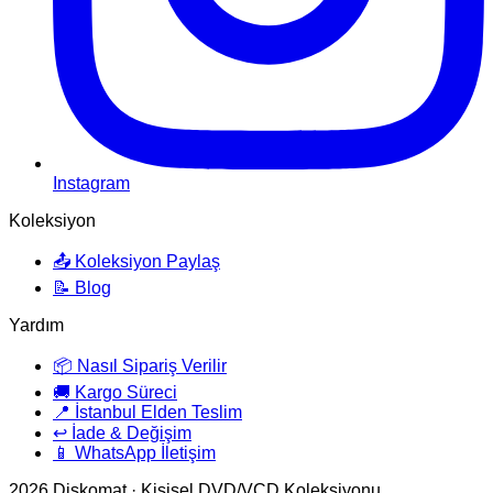
Instagram
Koleksiyon
📤 Koleksiyon Paylaş
📝 Blog
Yardım
📦 Nasıl Sipariş Verilir
🚚 Kargo Süreci
📍 İstanbul Elden Teslim
↩️ İade & Değişim
📱 WhatsApp İletişim
2026
Diskomat · Kişisel DVD/VCD Koleksiyonu