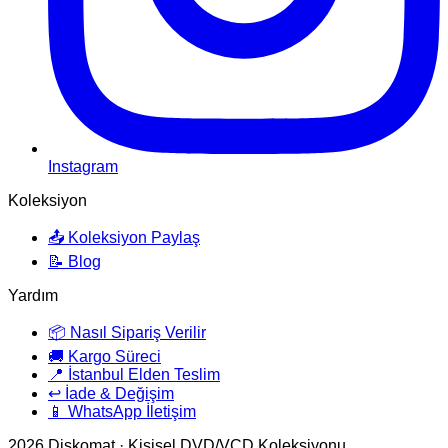
Instagram
Koleksiyon
📤 Koleksiyon Paylaş
📝 Blog
Yardım
📦 Nasıl Sipariş Verilir
🚚 Kargo Süreci
📍 İstanbul Elden Teslim
↩️ İade & Değişim
📱 WhatsApp İletişim
2026
Diskomat · Kişisel DVD/VCD Koleksiyonu