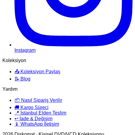
Instagram
Koleksiyon
📤 Koleksiyon Paylaş
📝 Blog
Yardım
📦 Nasıl Sipariş Verilir
🚚 Kargo Süreci
📍 İstanbul Elden Teslim
↩️ İade & Değişim
📱 WhatsApp İletişim
2026
Diskomat · Kişisel DVD/VCD Koleksiyonu