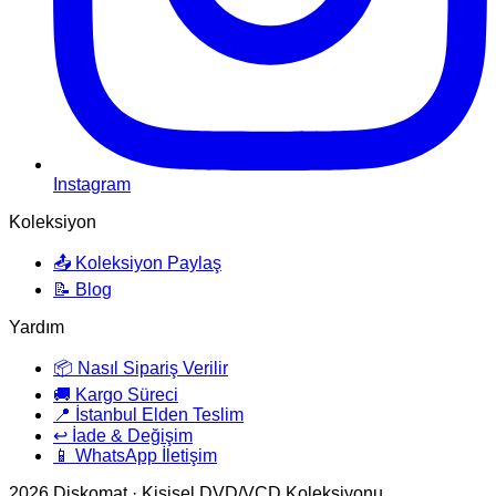
Instagram
Koleksiyon
📤 Koleksiyon Paylaş
📝 Blog
Yardım
📦 Nasıl Sipariş Verilir
🚚 Kargo Süreci
📍 İstanbul Elden Teslim
↩️ İade & Değişim
📱 WhatsApp İletişim
2026
Diskomat · Kişisel DVD/VCD Koleksiyonu