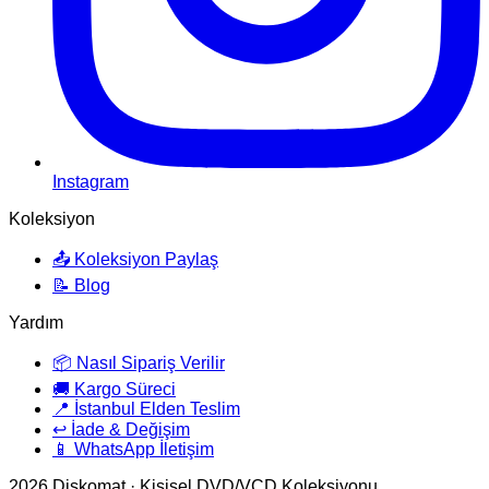
Instagram
Koleksiyon
📤 Koleksiyon Paylaş
📝 Blog
Yardım
📦 Nasıl Sipariş Verilir
🚚 Kargo Süreci
📍 İstanbul Elden Teslim
↩️ İade & Değişim
📱 WhatsApp İletişim
2026
Diskomat · Kişisel DVD/VCD Koleksiyonu