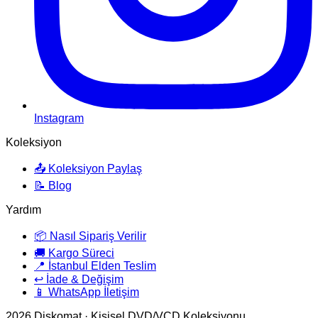
Instagram
Koleksiyon
📤 Koleksiyon Paylaş
📝 Blog
Yardım
📦 Nasıl Sipariş Verilir
🚚 Kargo Süreci
📍 İstanbul Elden Teslim
↩️ İade & Değişim
📱 WhatsApp İletişim
2026
Diskomat · Kişisel DVD/VCD Koleksiyonu