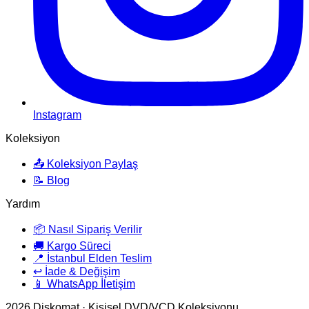
Instagram
Koleksiyon
📤 Koleksiyon Paylaş
📝 Blog
Yardım
📦 Nasıl Sipariş Verilir
🚚 Kargo Süreci
📍 İstanbul Elden Teslim
↩️ İade & Değişim
📱 WhatsApp İletişim
2026
Diskomat · Kişisel DVD/VCD Koleksiyonu