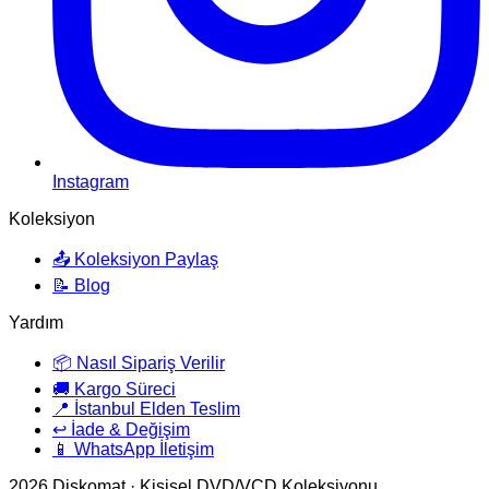
Instagram
Koleksiyon
📤 Koleksiyon Paylaş
📝 Blog
Yardım
📦 Nasıl Sipariş Verilir
🚚 Kargo Süreci
📍 İstanbul Elden Teslim
↩️ İade & Değişim
📱 WhatsApp İletişim
2026
Diskomat · Kişisel DVD/VCD Koleksiyonu