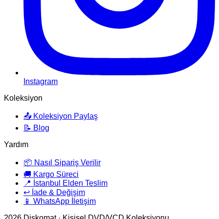
Instagram
Koleksiyon
📤 Koleksiyon Paylaş
📝 Blog
Yardım
📦 Nasıl Sipariş Verilir
🚚 Kargo Süreci
📍 İstanbul Elden Teslim
↩️ İade & Değişim
📱 WhatsApp İletişim
2026
Diskomat · Kişisel DVD/VCD Koleksiyonu