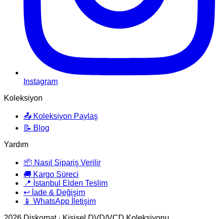
Instagram
Koleksiyon
📤 Koleksiyon Paylaş
📝 Blog
Yardım
📦 Nasıl Sipariş Verilir
🚚 Kargo Süreci
📍 İstanbul Elden Teslim
↩️ İade & Değişim
📱 WhatsApp İletişim
2026
Diskomat · Kişisel DVD/VCD Koleksiyonu