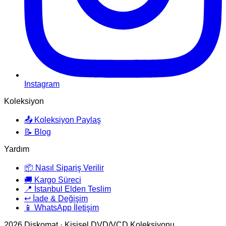
Instagram
Koleksiyon
📤 Koleksiyon Paylaş
📝 Blog
Yardım
📦 Nasıl Sipariş Verilir
🚚 Kargo Süreci
📍 İstanbul Elden Teslim
↩️ İade & Değişim
📱 WhatsApp İletişim
2026
Diskomat · Kişisel DVD/VCD Koleksiyonu