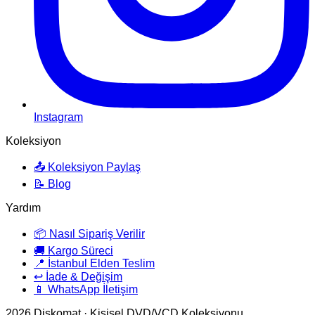
Instagram
Koleksiyon
📤 Koleksiyon Paylaş
📝 Blog
Yardım
📦 Nasıl Sipariş Verilir
🚚 Kargo Süreci
📍 İstanbul Elden Teslim
↩️ İade & Değişim
📱 WhatsApp İletişim
2026
Diskomat · Kişisel DVD/VCD Koleksiyonu