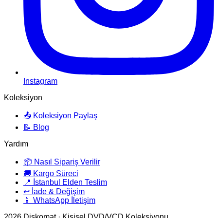
Instagram
Koleksiyon
📤 Koleksiyon Paylaş
📝 Blog
Yardım
📦 Nasıl Sipariş Verilir
🚚 Kargo Süreci
📍 İstanbul Elden Teslim
↩️ İade & Değişim
📱 WhatsApp İletişim
2026
Diskomat · Kişisel DVD/VCD Koleksiyonu