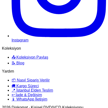
Instagram
Koleksiyon
📤 Koleksiyon Paylaş
📝 Blog
Yardım
📦 Nasıl Sipariş Verilir
🚚 Kargo Süreci
📍 İstanbul Elden Teslim
↩️ İade & Değişim
📱 WhatsApp İletişim
2026
Diskomat · Kişisel DVD/VCD Koleksiyonu