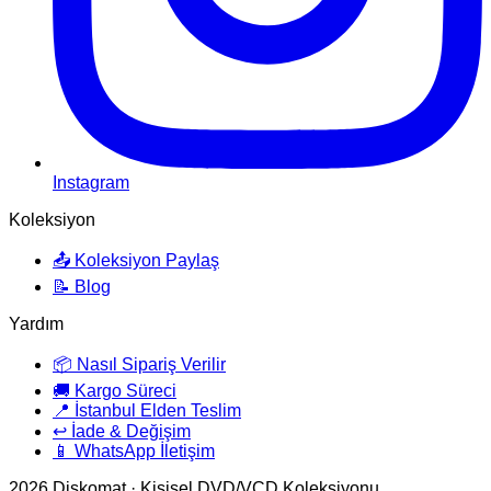
Instagram
Koleksiyon
📤 Koleksiyon Paylaş
📝 Blog
Yardım
📦 Nasıl Sipariş Verilir
🚚 Kargo Süreci
📍 İstanbul Elden Teslim
↩️ İade & Değişim
📱 WhatsApp İletişim
2026
Diskomat · Kişisel DVD/VCD Koleksiyonu